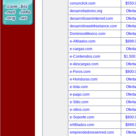
conunclick.com
$550.
desarrolladores.org
Oferta
desarrolloseninternet.com
Oferta
desarrollowebfreelance.com
Oferta
DominiosMexico.com
Oferta
e-Afiliados.com
$899.
e-cargas.com
Oferta
e-Contenidos.com
$1,500
e-descargas.com
Oferta
e-Foros.com
$800.
e-Honduras.com
Oferta
e-lista.com
Oferta
e-pago.com
Oferta
e-Sitio.com
Oferta
e-sitios.com
Oferta
e-Soporte.com
$800.
eAfiliados.com
$899.
emprendedoresenred.com
Oferta