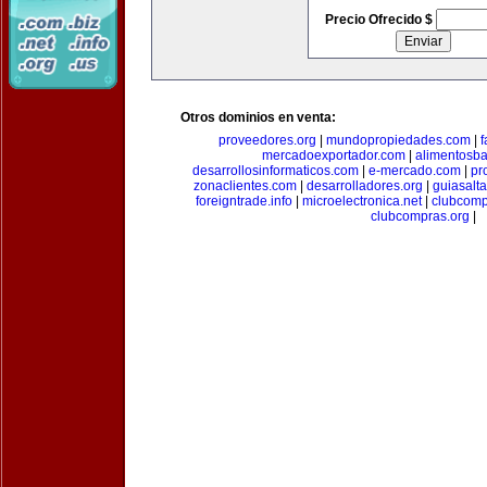
Precio Ofrecido $
Otros dominios en venta:
proveedores.org
|
mundopropiedades.com
|
f
mercadoexportador.com
|
alimentosb
desarrollosinformaticos.com
|
e-mercado.com
|
pr
zonaclientes.com
|
desarrolladores.org
|
guiasalt
foreigntrade.info
|
microelectronica.net
|
clubcom
clubcompras.org
|