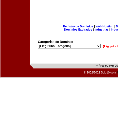
Registro de Dominios
|
Web Hosting
|
D
Dominios Expirados
|
Industrias
|
Indu
Categorías de Dominio:
[Pág. princi
** Precios expre
© 2002/2022 Solo10.com