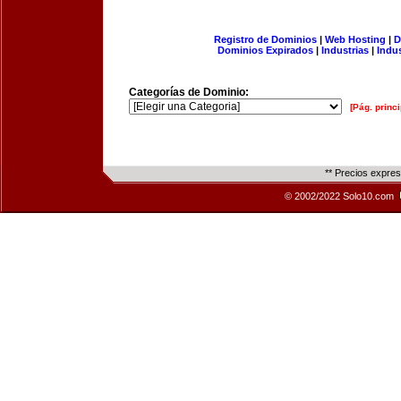
Registro de Dominios
|
Web Hosting
|
D
Dominios Expirados
|
Industrias
|
Indu
Categorías de Dominio:
[Pág. princi
** Precios expre
© 2002/2022 Solo10.com