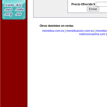
Precio Ofrecido $
Otros dominios en venta:
monetiza.com.es
|
monetizacion.com.es
|
monetiz
nutricioncanina.com
|