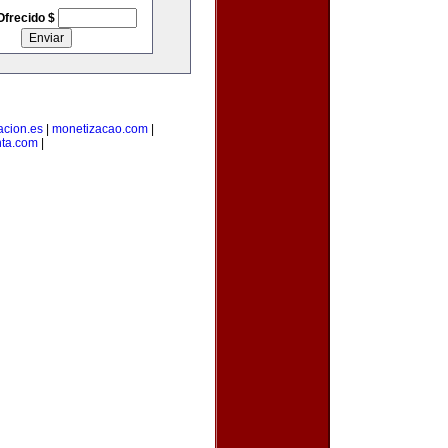
Ofrecido $
acion.es
|
monetizacao.com
|
nta.com
|