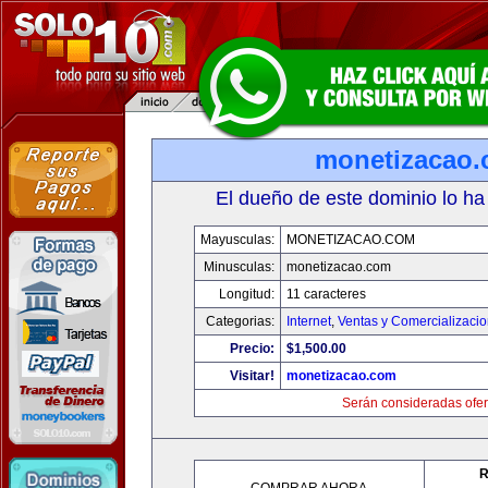
monetizacao
El dueño de este dominio lo ha
Mayusculas:
MONETIZACAO.COM
Minusculas:
monetizacao.com
Longitud:
11 caracteres
Categorias:
Internet
,
Ventas y Comercializaci
Precio:
$1,500.00
Visitar!
monetizacao.com
Serán consideradas ofer
R