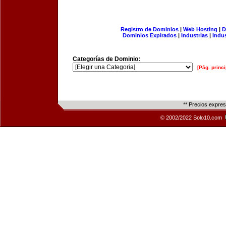
Registro de Dominios
|
Web Hosting
|
D
Dominios Expirados
|
Industrias
|
Indu
Categorías de Dominio:
[Pág. princi
** Precios expre
© 2002/2022 Solo10.com