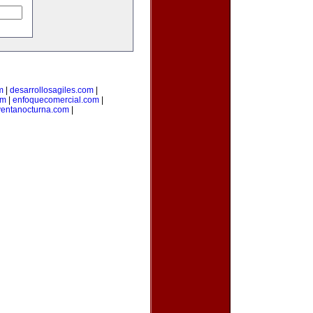
m
|
desarrollosagiles.com
|
om
|
enfoquecomercial.com
|
ventanocturna.com
|