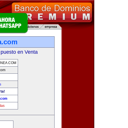
a.com
 puesto en Venta
INEA.COM
.com
s
ta!
a.com
tas