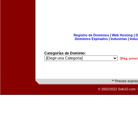
Registro de Dominios
|
Web Hosting
|
D
Dominios Expirados
|
Industrias
|
Indu
Categorías de Dominio:
[Pág. princi
** Precios expre
© 2002/2022 Solo10.com