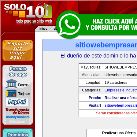
sitiowebempresar
El dueño de este dominio lo ha
Mayusculas:
SITIOWEBEMPRES
Minusculas:
sitiowebempresaria
Longitud:
19 caracteres
Categorias:
Empresas e Industr
Precio:
Realizar una oferta
Visitar!
sitiowebempresari
Serán consideradas ofer
Realizar una Oferta