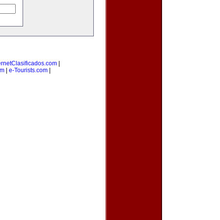
ernetClasificados.com
|
om
|
e-Tourists.com
|