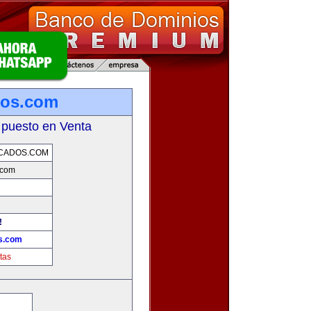
ados.com
 puesto en Venta
ICADOS.COM
s.com
!
os.com
tas