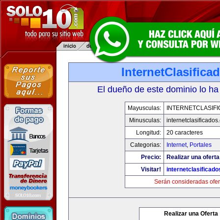
InternetClasific
El dueño de este dominio lo ha
Mayusculas:
INTERNETCLASIF
Minusculas:
internetclasificado
Longitud:
20 caracteres
Categorias:
Internet
,
Portales
Precio:
Realizar una oferta
Visitar!
internetclasificad
Serán consideradas ofer
Realizar una Oferta