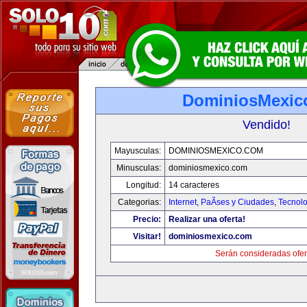
DominiosMexic
Vendido!
Mayusculas:
DOMINIOSMEXICO.COM
Minusculas:
dominiosmexico.com
Longitud:
14 caracteres
Categorias:
Internet
,
PaÃ­ses y Ciudades
,
Tecnolo
Precio:
Realizar una oferta!
Visitar!
dominiosmexico.com
Serán consideradas ofer