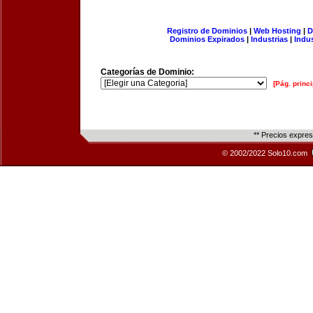
Registro de Dominios
|
Web Hosting
|
D
Dominios Expirados
|
Industrias
|
Indu
Categorías de Dominio:
[Pág. princi
** Precios expre
© 2002/2022 Solo10.com