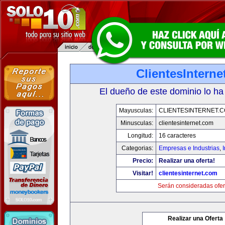
ClientesIntern
El dueño de este dominio lo ha
Mayusculas:
CLIENTESINTERNET.
Minusculas:
clientesinternet.com
Longitud:
16 caracteres
Categorias:
Empresas e Industrias
,
I
Precio:
Realizar una oferta!
Visitar!
clientesinternet.com
Serán consideradas ofer
Realizar una Oferta