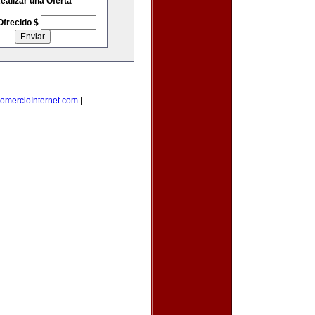
ealizar una Oferta
Ofrecido $
omercioInternet.com
|