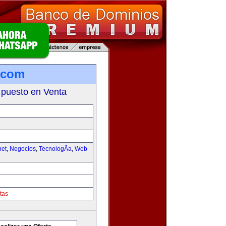
.com
 puesto en Venta
net
,
Negocios
,
TecnologÃ­a
,
Web
tas