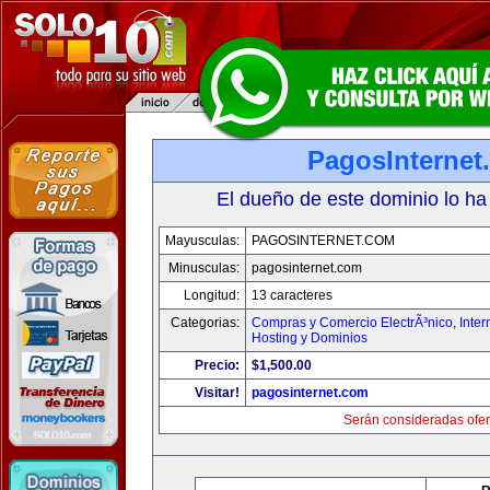
PagosInternet
El dueño de este dominio lo ha
Mayusculas:
PAGOSINTERNET.COM
Minusculas:
pagosinternet.com
Longitud:
13 caracteres
Categorias:
Compras y Comercio ElectrÃ³nico
,
Inter
Hosting y Dominios
Precio:
$1,500.00
Visitar!
pagosinternet.com
Serán consideradas ofer