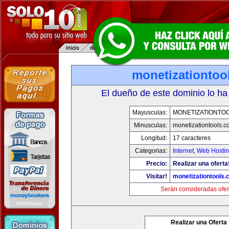
monetizationtoo
El dueño de este dominio lo ha
Mayusculas:
MONETIZATIONTO
Minusculas:
monetizationtools.
Longitud:
17 caracteres
Categorias:
Internet
,
Web Hostin
Precio:
Realizar una oferta
Visitar!
monetizationtools
Serán consideradas ofer
Realizar una Oferta