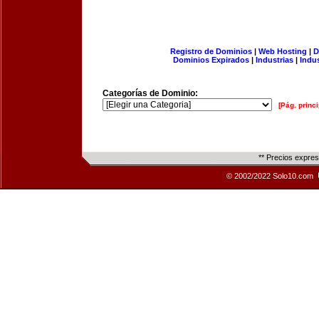
Registro de Dominios
|
Web Hosting
|
D
Dominios Expirados
|
Industrias
|
Indu
Categorías de Dominio:
[Pág. princi
** Precios expre
© 2002/2022 Solo10.com