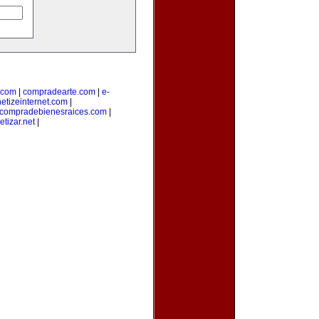
.com
|
compradearte.com
|
e-
etizeinternet.com
|
compradebienesraices.com
|
tizar.net
|