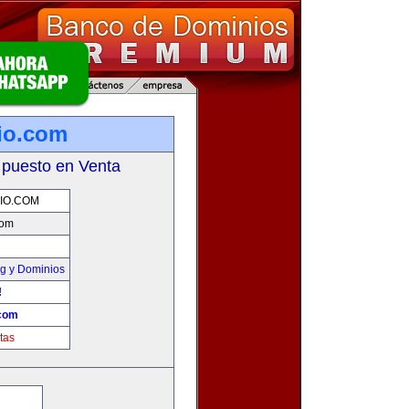
io.com
 puesto en Venta
IO.COM
com
g y Dominios
!
.com
tas