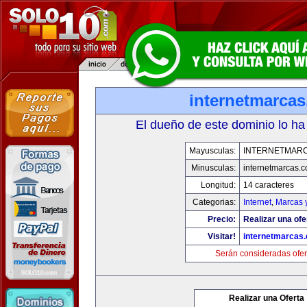
internetmarca
El dueño de este dominio lo ha
Mayusculas:
INTERNETMAR
Minusculas:
internetmarcas.
Longitud:
14 caracteres
Categorias:
Internet
,
Marcas 
Precio:
Realizar una ofe
Visitar!
internetmarcas
Serán consideradas ofer
Realizar una Oferta