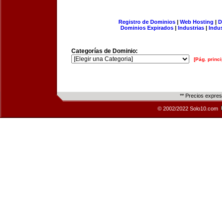
Registro de Dominios
|
Web Hosting
|
D
Dominios Expirados
|
Industrias
|
Indu
Categorías de Dominio:
[Pág. princi
** Precios expre
© 2002/2022 Solo10.com