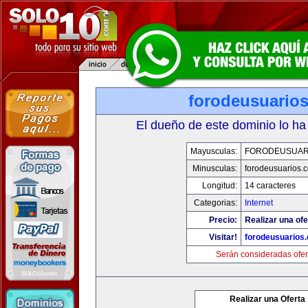
forodeusuario
El dueño de este dominio lo ha
Mayusculas:
FORODEUSUAR
Minusculas:
forodeusuarios.
Longitud:
14 caracteres
Categorias:
Internet
Precio:
Realizar una ofe
Visitar!
forodeusuarios
Serán consideradas ofer
Realizar una Oferta