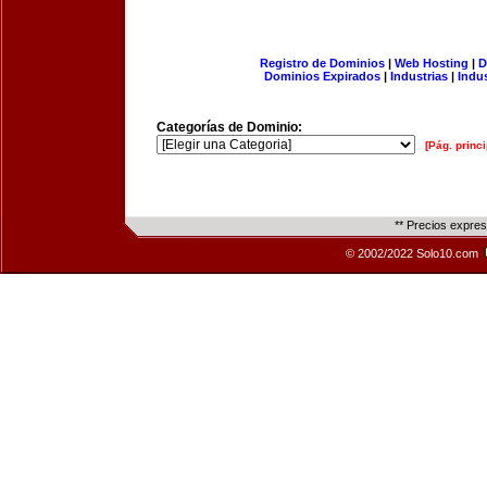
Registro de Dominios
|
Web Hosting
|
D
Dominios Expirados
|
Industrias
|
Indu
Categorías de Dominio:
[Pág. princi
** Precios expre
© 2002/2022 Solo10.com