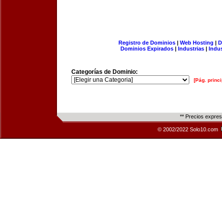
Registro de Dominios
|
Web Hosting
|
D
Dominios Expirados
|
Industrias
|
Indu
Categorías de Dominio:
[Pág. princi
** Precios expre
© 2002/2022 Solo10.com