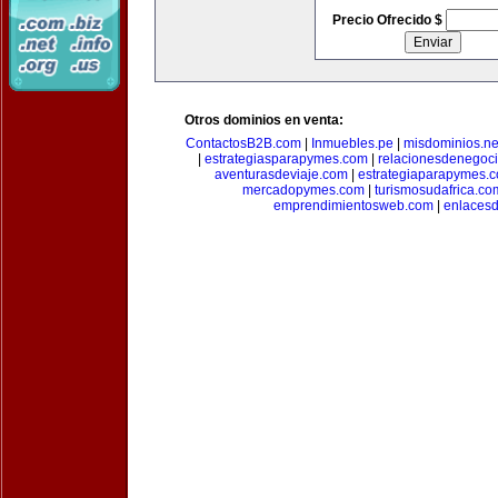
Precio Ofrecido $
Otros dominios en venta:
ContactosB2B.com
|
Inmuebles.pe
|
misdominios.ne
|
estrategiasparapymes.com
|
relacionesdenegoc
aventurasdeviaje.com
|
estrategiaparapymes.
mercadopymes.com
|
turismosudafrica.co
emprendimientosweb.com
|
enlaces