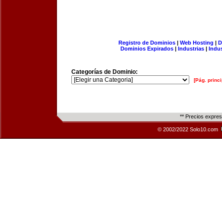
Registro de Dominios
|
Web Hosting
|
D
Dominios Expirados
|
Industrias
|
Indu
Categorías de Dominio:
[Pág. princi
** Precios expre
© 2002/2022 Solo10.com