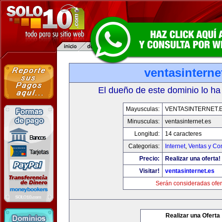
ventasinterne
El dueño de este dominio lo ha
Mayusculas:
VENTASINTERNET.
Minusculas:
ventasinternet.es
Longitud:
14 caracteres
Categorias:
Internet
,
Ventas y Co
Precio:
Realizar una oferta!
Visitar!
ventasinternet.es
Serán consideradas ofer
Realizar una Oferta