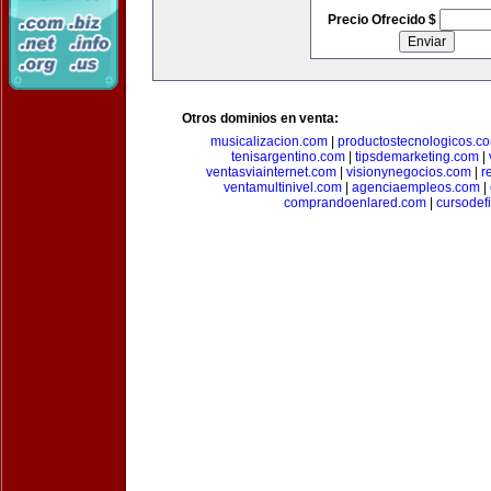
Precio Ofrecido $
Otros dominios en venta:
musicalizacion.com
|
productostecnologicos.c
tenisargentino.com
|
tipsdemarketing.com
|
ventasviainternet.com
|
visionynegocios.com
|
r
ventamultinivel.com
|
agenciaempleos.com
|
comprandoenlared.com
|
cursodef