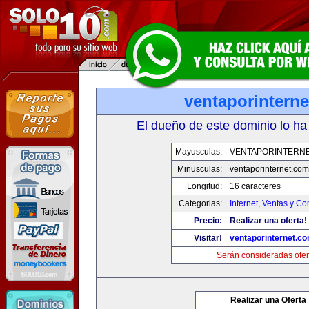
ventaporintern
El dueño de este dominio lo ha
Mayusculas:
VENTAPORINTERN
Minusculas:
ventaporinternet.com
Longitud:
16 caracteres
Categorias:
Internet
,
Ventas y Co
Precio:
Realizar una oferta!
Visitar!
ventaporinternet.c
Serán consideradas ofer
Realizar una Oferta