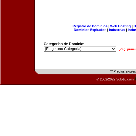
Registro de Dominios
|
Web Hosting
|
D
Dominios Expirados
|
Industrias
|
Indu
Categorías de Dominio:
[Pág. princi
** Precios expre
© 2002/2022 Solo10.com