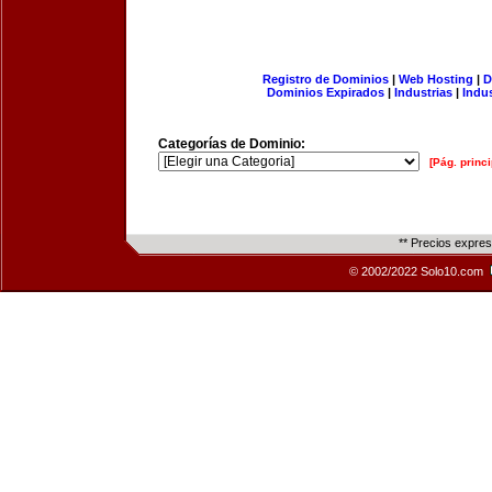
Registro de Dominios
|
Web Hosting
|
D
Dominios Expirados
|
Industrias
|
Indu
Categorías de Dominio:
[Pág. princi
** Precios expre
© 2002/2022 Solo10.com