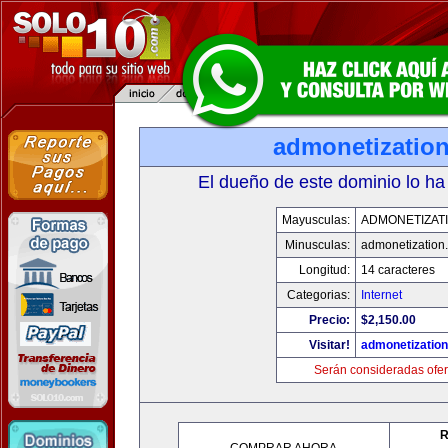
admonetizatio
El dueño de este dominio lo ha
Mayusculas:
ADMONETIZAT
Minusculas:
admonetization
Longitud:
14 caracteres
Categorias:
Internet
Precio:
$2,150.00
Visitar!
admonetizatio
Serán consideradas ofer
R