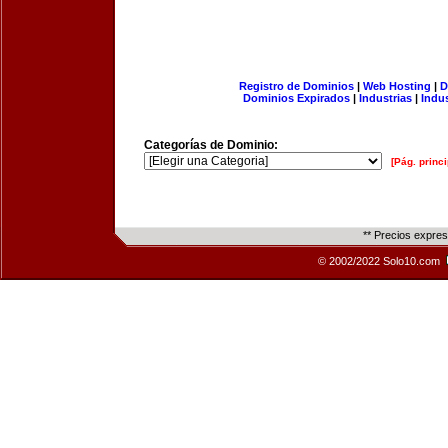
Registro de Dominios
|
Web Hosting
|
D
Dominios Expirados
|
Industrias
|
Indu
Categorías de Dominio:
[Pág. princi
** Precios expre
© 2002/2022 Solo10.com