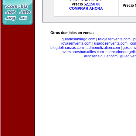
COMPRAR AHORA
Precio $
2,150.00
Precio 
COMPRAR AHORA
Otros dominios en venta:
guiadesantiago.com
|
relojesenventa.com
|
p
joyasenventa.com
|
usadosenventa.com
|
co
blogdefinanzas.com
|
admonetization.com
|
gestion
inversionesbursatiles.com
|
mercadoenergeti
autosenalquiler.com
|
guiadive