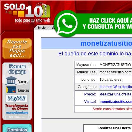
monetizatusiti
El dueño de este dominio lo ha
Mayusculas:
MONETIZATUSITIO
Minusculas:
monetizatusitio.com
Longitud:
15 caracteres
Categorias:
Internet
,
Web Hostin
Precio:
Realizar una oferta
Visitar!
monetizatusitio.co
Serán consideradas ofer
Realizar una Oferta