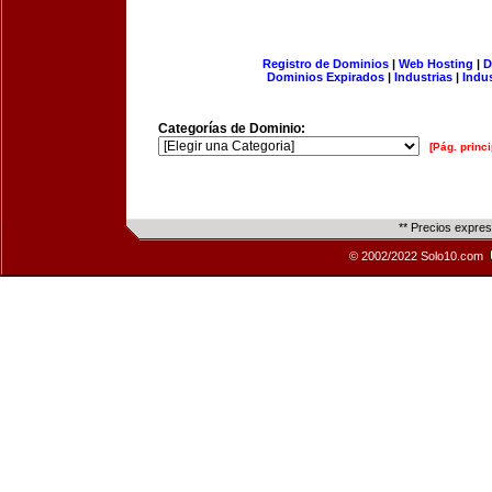
Registro de Dominios
|
Web Hosting
|
D
Dominios Expirados
|
Industrias
|
Indu
Categorías de Dominio:
[Pág. princi
** Precios expre
© 2002/2022 Solo10.com