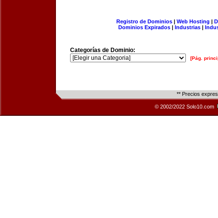
Registro de Dominios
|
Web Hosting
|
D
Dominios Expirados
|
Industrias
|
Indu
Categorías de Dominio:
[Pág. princi
** Precios expre
© 2002/2022 Solo10.com