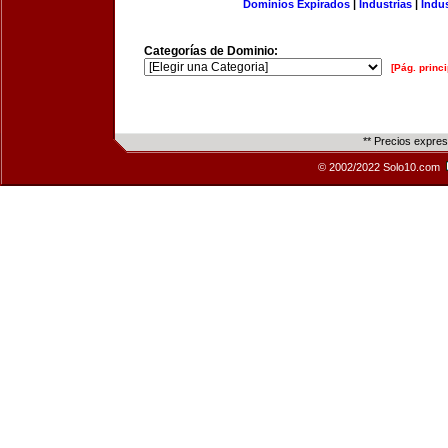
Dominios Expirados
|
Industrias
|
Indu
Categorías de Dominio:
[Pág. princi
** Precios expre
© 2002/2022 Solo10.com