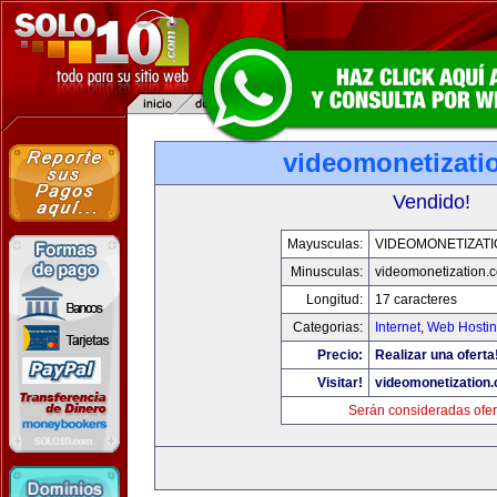
videomonetizati
Vendido!
Mayusculas:
VIDEOMONETIZAT
Minusculas:
videomonetization.
Longitud:
17 caracteres
Categorias:
Internet
,
Web Hostin
Precio:
Realizar una oferta
Visitar!
videomonetization
Serán consideradas ofer