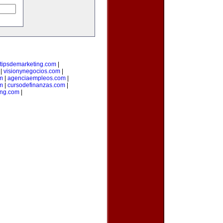
tipsdemarketing.com
|
|
visionynegocios.com
|
om
|
agenciaempleos.com
|
m
|
cursodefinanzas.com
|
ng.com
|