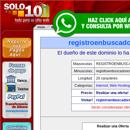
registroenbuscad
El dueño de este dominio lo ha
Mayusculas:
REGISTROENBUSC
Minusculas:
registroenbuscadore
Longitud:
20 caracteres
Categorias:
Internet
,
Web Hosting
Precio:
Realizar una oferta!
Visitar!
registroenbuscador
Serán consideradas ofer
Realizar una Oferta