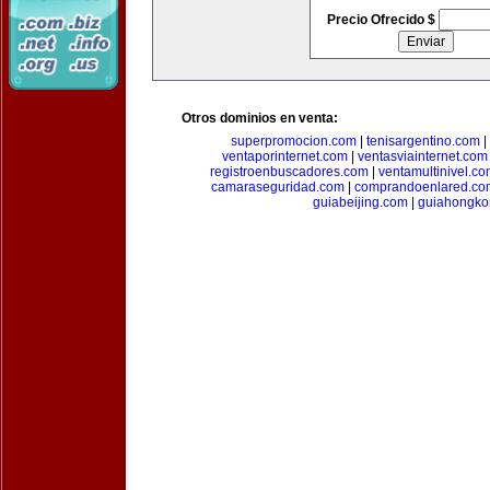
Precio Ofrecido $
Otros dominios en venta:
superpromocion.com
|
tenisargentino.com
|
ventaporinternet.com
|
ventasviainternet.com
registroenbuscadores.com
|
ventamultinivel.c
camaraseguridad.com
|
comprandoenlared.co
guiabeijing.com
|
guiahongko