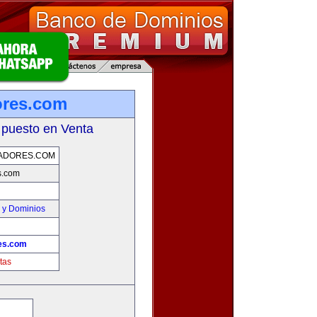
ores.com
 puesto en Venta
ADORES.COM
s.com
 y Dominios
es.com
tas