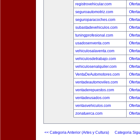
registrovehicular.com
Oferta
seguroautomotriz.com
Oferta
seguroparacoches.com
Oferta
subastadevehiculos.com
Oferta
tuningprofesional.com
Oferta
usadosenventa.com
Oferta
vehiculosalaventa.com
Oferta
vehiculosdetrabajo.com
Oferta
vehiculosenalquiler.com
Oferta
VentaDeAutomotores.com
Oferta
ventadeautomoviles.com
Oferta
ventaderepuestos.com
Oferta
ventadeusados.com
Oferta
ventasvehiculos.com
Oferta
zonatuerca.com
Oferta
<< Categoria Anterior (Artes y Cultura)
Categoria Sigu