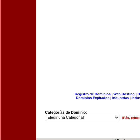
Registro de Dominios
|
Web Hosting
|
D
Dominios Expirados
|
Industrias
|
Indu
Categorías de Dominio:
[Pág. princi