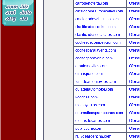
carrosenoferta.com
Oferta
catalogodeautomoviles.com
Oferta
catalogodevehiculos.com
Oferta
clasificadoscoches.com
Oferta
clasificadosdecoches.com
Oferta
cochesdecompeticion.com
Oferta
cochesparalaventa.com
Oferta
cochesparaventa.com
Oferta
e-automoviles.com
Oferta
etransporte.com
Oferta
feriadeautomoviles.com
Oferta
guiadelautomotor.com
Oferta
i-coches.com
Oferta
motosyautos.com
Oferta
neumaticosparacoches.com
Oferta
ofertasdecarros.com
Oferta
publicoche.com
Oferta
rallydeargentina.com
Oferta