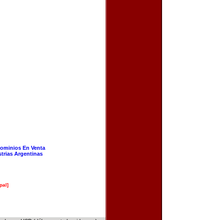
ominios En Venta
strias Argentinas
pal]