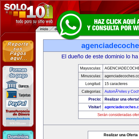
agenciadecoch
El dueño de este dominio lo ha
Mayusculas:
AGENCIADECOCH
Minusculas:
agenciadecoches.c
Longitud:
15 caracteres
Categorias:
AutomÃ³viles y Coc
Precio:
Realizar una oferta
Visitar!
agenciadecoches.
Serán consideradas ofer
Realizar una Oferta