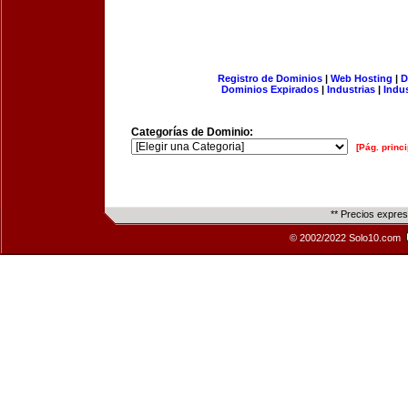
Registro de Dominios
|
Web Hosting
|
D
Dominios Expirados
|
Industrias
|
Indu
Categorías de Dominio:
[Pág. princi
** Precios expre
© 2002/2022 Solo10.com