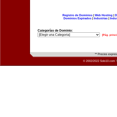
Registro de Dominios
|
Web Hosting
|
D
Dominios Expirados
|
Industrias
|
Indu
Categorías de Dominio:
[Pág. princi
** Precios expre
© 2002/2022 Solo10.com