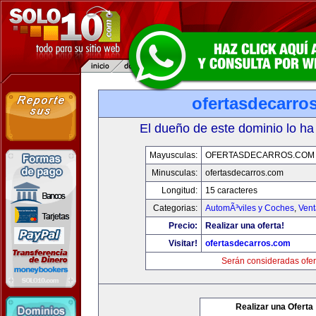
ofertasdecarro
El dueño de este dominio lo ha
Mayusculas:
OFERTASDECARROS.COM
Minusculas:
ofertasdecarros.com
Longitud:
15 caracteres
Categorias:
AutomÃ³viles y Coches
,
Vent
Precio:
Realizar una oferta!
Visitar!
ofertasdecarros.com
Serán consideradas ofer
Realizar una Oferta