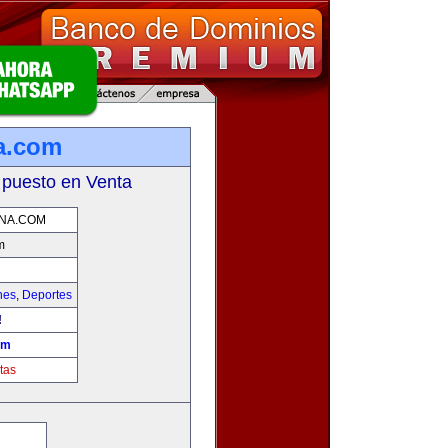
na.com
 puesto en Venta
NA.COM
m
hes
,
Deportes
!
om
tas