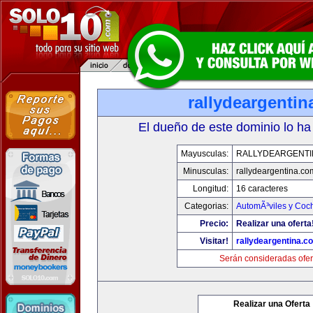
rallydeargenti
El dueño de este dominio lo ha
Mayusculas:
RALLYDEARGENTI
Minusculas:
rallydeargentina.co
Longitud:
16 caracteres
Categorias:
AutomÃ³viles y Coc
Precio:
Realizar una oferta
Visitar!
rallydeargentina.c
Serán consideradas ofer
Realizar una Oferta