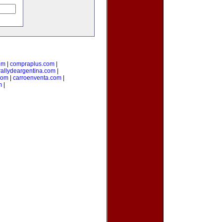
om
|
compraplus.com
|
rallydeargentina.com
|
com
|
carroenventa.com
|
m
|