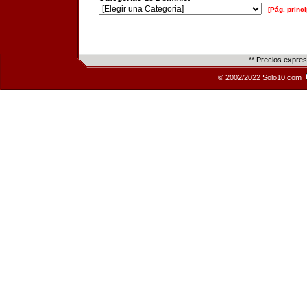
[Pág. princi
** Precios expre
© 2002/2022 Solo10.com