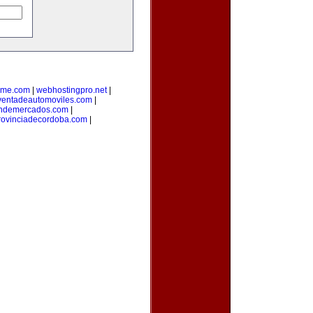
yme.com
|
webhostingpro.net
|
ventadeautomoviles.com
|
ondemercados.com
|
rovinciadecordoba.com
|