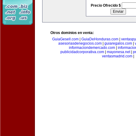
Precio Ofrecido $
Otros dominios en venta:
GuiaGesell.com
|
GuiaDeHonduras.com
|
ventasp
asesoriasdenegocios.com
|
guiaregalos.com
|
informaciondemercado.com
|
informaci
publicidadcorporativa.com
|
mayonesa.net
|
p
ventasmadrid.com
|