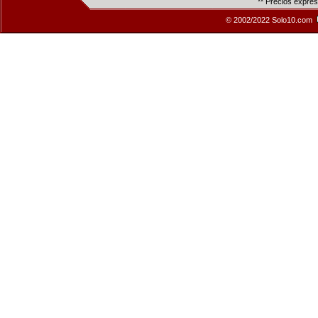
** Precios expre
© 2002/2022 Solo10.com