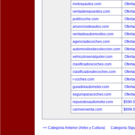
motosyautos.com
Oferta
ventaderepuestos.com
Oferta
publicoche.com
Oferta
anunciosdeautos.com
Oferta
ventadeautomoviles.com
Oferta
agenciadecoches.com
Oferta
automovilesdecoleccion.com
Oferta
vehiculosenalquiler.com
Oferta
clasificadoscoches.com
Oferta
clasificadosdecoches.com
Oferta
i-coches.com
Oferta
guiadelautomotor.com
Oferta
seguroparacoches.com
Oferta
repuestosautomotor.com
$590.
carroenventa.com
$899.
<< Categoria Anterior (Artes y Cultura)
Categoria Sigu