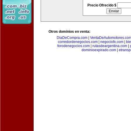
Precio Ofrecido $
Otros dominios en venta:
DiaDeCompra.com
|
VentaDeAutomotores.co
corredordenegocios.com
|
negociofx.com
|
bi
forodenegocios.com
|
rutasdeargentina.com
|
dominioexpirado.com
|
etransp