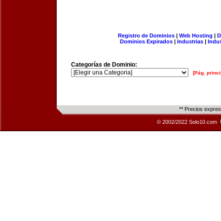
Registro de Dominios
|
Web Hosting
|
D
Dominios Expirados
|
Industrias
|
Indu
Categorías de Dominio:
[Pág. princi
** Precios expre
© 2002/2022 Solo10.com