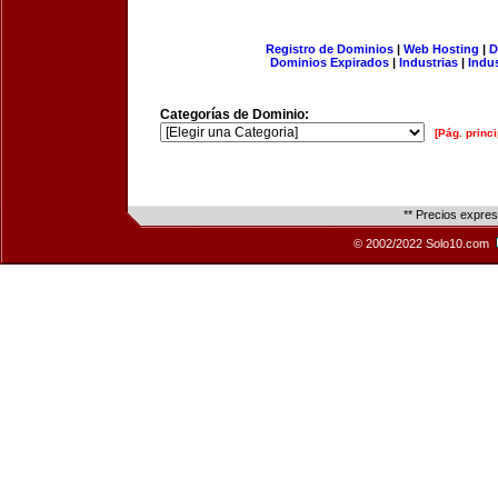
Registro de Dominios
|
Web Hosting
|
D
Dominios Expirados
|
Industrias
|
Indu
Categorías de Dominio:
[Pág. princi
** Precios expre
© 2002/2022 Solo10.com