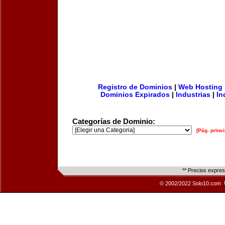
Registro de Dominios
|
Web Hosting
Dominios Expirados
|
Industrias
|
In
Categorías de Dominio:
[Pág. princi
** Precios expre
© 2002/2022 Solo10.com