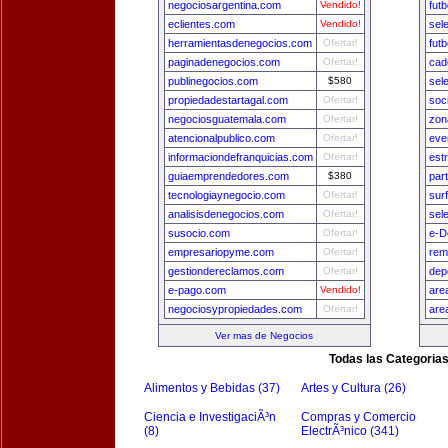
negociosargentina.com
Vendido!
fut
eclientes.com
Vendido!
sel
herramientasdenegocios.com
Ofertar!
fut
paginadenegocios.com
Ofertar!
cad
publinegocios.com
$580
sel
propiedadestartagal.com
Ofertar!
soc
negociosguatemala.com
Ofertar!
zon
atencionalpublico.com
Ofertar!
eve
informaciondefranquicias.com
Ofertar!
est
guiaemprendedores.com
$380
par
tecnologiaynegocio.com
Ofertar!
surf
analisisdenegocios.com
Ofertar!
sel
susocio.com
Ofertar!
e-D
empresariopyme.com
Ofertar!
rem
gestiondereclamos.com
Ofertar!
dep
e-pago.com
Vendido!
are
negociosypropiedades.com
Ofertar!
are
Ver mas de Negocios
Todas las Categoria
Alimentos y Bebidas (37)
Artes y Cultura (26)
Ciencia e InvestigaciÃ³n
Compras y Comercio
(8)
ElectrÃ³nico (341)