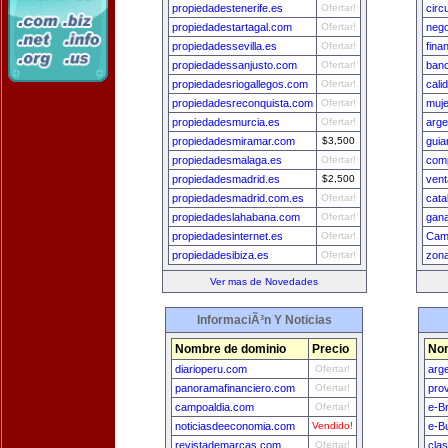
propiedadestenerife.es
Ofertar!
circ
propiedadestartagal.com
Ofertar!
neg
propiedadessevilla.es
Ofertar!
fina
propiedadessanjusto.com
Ofertar!
ban
propiedadesriogallegos.com
Ofertar!
cali
propiedadesreconquista.com
Ofertar!
muje
propiedadesmurcia.es
Ofertar!
arge
propiedadesmiramar.com
$3,500
gui
propiedadesmalaga.es
Ofertar!
com
propiedadesmadrid.es
$2,500
vent
propiedadesmadrid.com.es
Ofertar!
cat
propiedadeslahabana.com
Ofertar!
gana
propiedadesinternet.es
Ofertar!
Cam
propiedadesibiza.es
Ofertar!
zon
Ver mas de Novedades
InformaciÃ³n Y Noticias
Nombre de dominio
Precio
Nom
diarioperu.com
Ofertar!
arg
panoramafinanciero.com
Ofertar!
pro
campoaldia.com
Ofertar!
e-Br
noticiasdeeconomia.com
Vendido!
e-B
revistademarcas.com
Ofertar!
cla