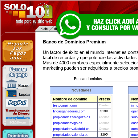
Banco de Dominios Premium
Un factor de éxito en el mundo Internet es con
fácil de recordar y que potencie las actividade
Más de 4000 nombres especialmente seleccion
marketing pueden ser adquiridos a precios pro
Buscar dominios:
Novedades
Nombre de dominio
Precio
Nom
testdomain.com
Ofertar!
inmu
fincasganaderas.com
$199
oper
propiedadeszaragoza.es
Ofertar!
solo
propiedadesvigo.es
Ofertar!
cas
propiedadesvalladolid.es
Ofertar!
com
propiedadesvalencia.es
$295
mueb