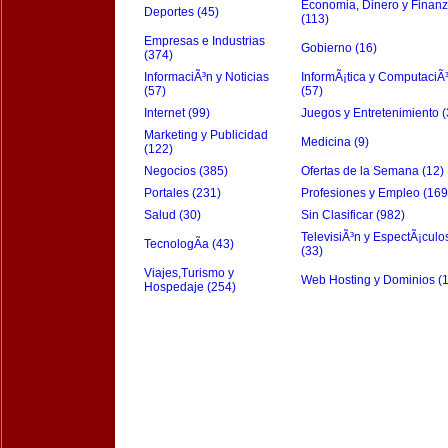
Economia, Dinero y Finan
Deportes (45)
(113)
Empresas e Industrias
Gobierno (16)
(374)
InformaciÃ³n y Noticias
InformÃ¡tica y ComputaciÃ
(57)
(57)
Internet (99)
Juegos y Entretenimiento (
Marketing y Publicidad
Medicina (9)
(122)
Negocios (385)
Ofertas de la Semana (12)
Portales (231)
Profesiones y Empleo (169
Salud (30)
Sin Clasificar (982)
TelevisiÃ³n y EspectÃ¡culo
TecnologÃ­a (43)
(33)
Viajes,Turismo y
Web Hosting y Dominios (
Hospedaje (254)