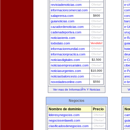
revistadenoticias.com
Ofertar!
e-ch
informacioncomercial.com
Ofertar!
com
salaprensa.com
$600
cor
guianoticias.com
Ofertar!
bar
cazadordenoticias.com
Ofertar!
e-U
cadenadeportiva.com
Ofertar!
uru
noticiastenis.com
Ofertar!
e-R
tododato.com
Vendido!
gui
informacionmundial.com
Ofertar!
hot
informacionpractica.com
Ofertar!
deu
noticiasdigitales.com
$2,500
e-C
noticiasempresariales.com
Ofertar!
cib
noticiasurgentes.com
$10,000
e-P
noticiasbaloncesto.com
Ofertar!
are
novedadesonline.com
$550
e-br
Ver mas de InformaciÃ³n Y Noticias
V
Negocios
Nombre de dominio
Precio
No
lideresynegocios.com
Ofertar!
cam
negociosenlaweb.com
Ofertar!
gui
clasificadosdenegocios.com
Ofertar!
clu