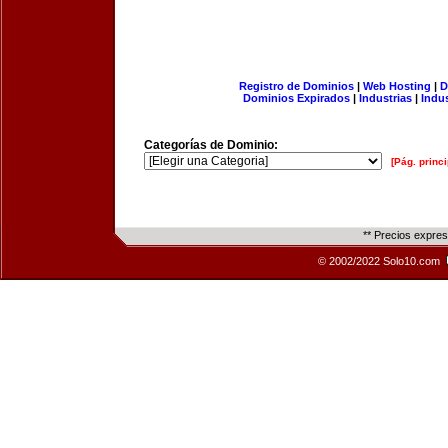
Registro de Dominios
|
Web Hosting
|
D
Dominios Expirados
|
Industrias
|
Indu
Categorías de Dominio:
[Pág. princi
** Precios expre
© 2002/2022 Solo10.com