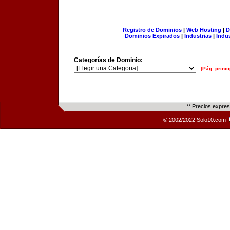
Registro de Dominios
|
Web Hosting
|
D
Dominios Expirados
|
Industrias
|
Indu
Categorías de Dominio:
[Pág. princi
** Precios expre
© 2002/2022 Solo10.com