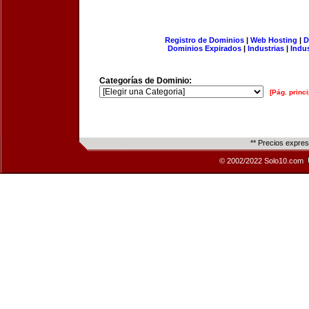
Registro de Dominios
|
Web Hosting
|
D
Dominios Expirados
|
Industrias
|
Indu
Categorías de Dominio:
[Pág. princi
** Precios expre
© 2002/2022 Solo10.com