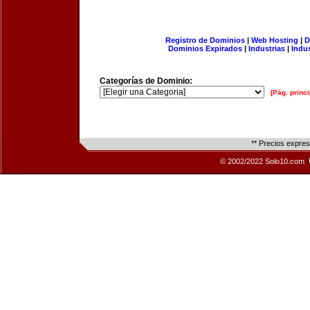
Registro de Dominios
|
Web Hosting
|
D
Dominios Expirados
|
Industrias
|
Indu
Categorías de Dominio:
[Pág. princi
** Precios expre
© 2002/2022 Solo10.com