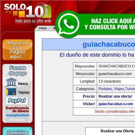
guiachacabuc
El dueño de este dominio lo ha
Mayusculas:
GUIACHACABUCO.
Minusculas:
guiachacabuco.com
Longitud:
13 caracteres
Categorias:
Portales
,
Viajes,Turi
Precio:
Realizar una oferta!
Visitar!
guiachacabuco.com
Serán consideradas ofer
Realizar una Oferta