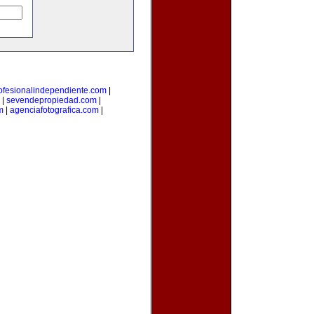
ofesionalindependiente.com
|
|
sevendepropiedad.com
|
m
|
agenciafotografica.com
|