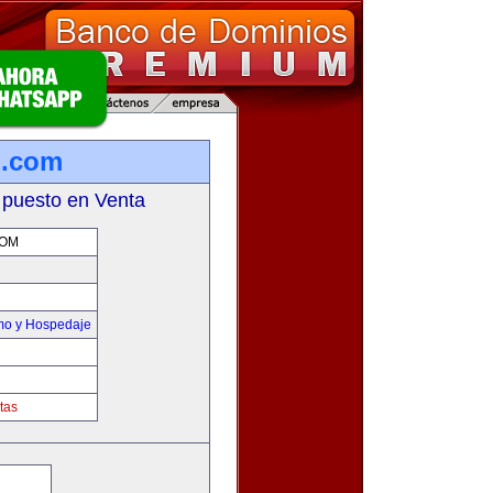
o.com
 puesto en Venta
COM
smo y Hospedaje
tas