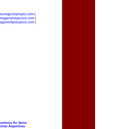
sunegociopropio.com
|
imagenynegocios.com
|
agroempresarios.com
|
ominios En Venta
strias Argentinas