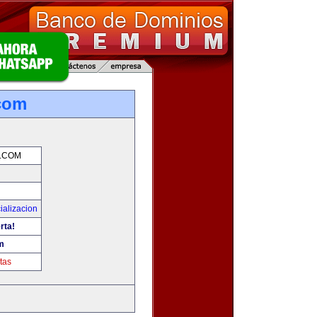
com
.COM
ializacion
rta!
m
tas