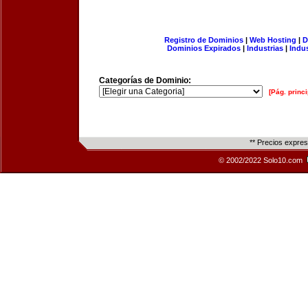
Registro de Dominios
|
Web Hosting
|
D
Dominios Expirados
|
Industrias
|
Indu
Categorías de Dominio:
[Pág. princi
** Precios expre
© 2002/2022 Solo10.com