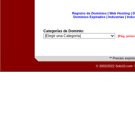
Registro de Dominios
|
Web Hosting
|
D
Dominios Expirados
|
Industrias
|
Indu
Categorías de Dominio:
[Pág. princi
** Precios expre
© 2002/2022 Solo10.com