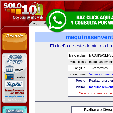
maquinasenven
El dueño de este dominio lo ha
Mayusculas:
MAQUINASENV
Minusculas:
maquinasenvent
Longitud:
15 caracteres
Categorias:
Ventas y Comerci
Precio:
Realizar una ofe
Visitar!
maquinasenven
Serán consideradas ofer
Realizar una Oferta