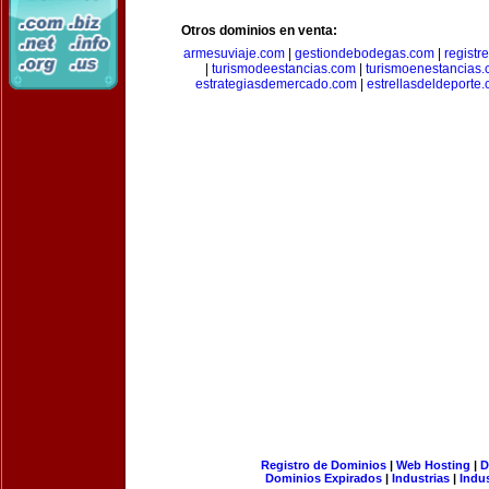
Otros dominios en venta:
armesuviaje.com
|
gestiondebodegas.com
|
regist
|
turismodeestancias.com
|
turismoenestancias
estrategiasdemercado.com
|
estrellasdeldeporte
Registro de Dominios
|
Web Hosting
|
D
Dominios Expirados
|
Industrias
|
Indu