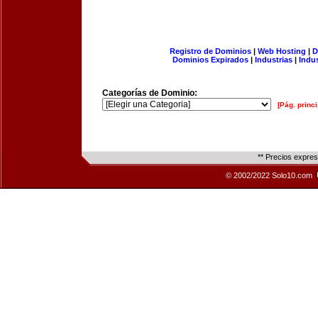
Registro de Dominios
|
Web Hosting
|
D
Dominios Expirados
|
Industrias
|
Indu
Categorías de Dominio:
[Pág. princi
** Precios expre
© 2002/2022 Solo10.com