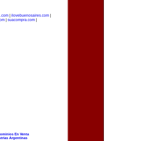
a.com
|
ilovebuenosaires.com
|
com
|
suacompra.com
|
ominios En Venta
strias Argentinas