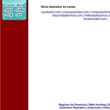
Otros dominios en venta:
ayudaseo.com
|
casasyquintas.com
|
comprasahor
mayoristadevinos.com
|
mifiestadequince.
ventasoutlet.com
|
Registro de Dominios
|
Web Hosting
|
D
Dominios Expirados
|
Industrias
|
Indu