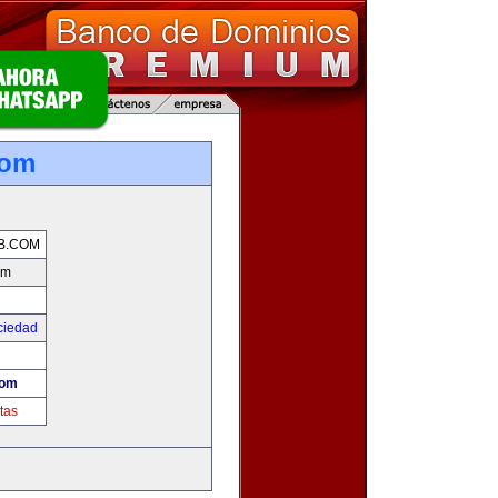
com
B.COM
om
ciedad
com
tas