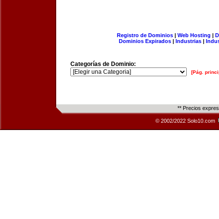
Registro de Dominios
|
Web Hosting
|
D
Dominios Expirados
|
Industrias
|
Indu
Categorías de Dominio:
[Pág. princi
** Precios expre
© 2002/2022 Solo10.com