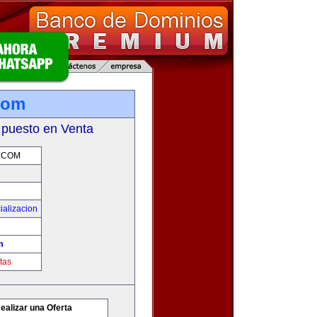
.com
 puesto en Venta
.COM
ializacion
m
tas
ealizar una Oferta