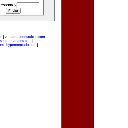
Ofrecido $
om
|
ventadebienesraices.com
|
osempresariales.com
|
om
|
hypermercado.com
|