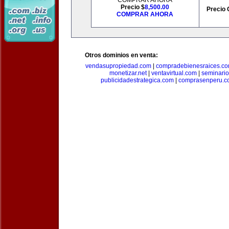
COMPRAR AHORA
Precio $
8,500.00
Precio 
COMPRAR AHORA
Otros dominios en venta:
vendasupropiedad.com
|
compradebienesraices.c
monetizar.net
|
ventavirtual.com
|
seminari
publicidadestrategica.com
|
comprasenperu.c