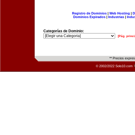
Registro de Dominios
|
Web Hosting
|
D
Dominios Expirados
|
Industrias
|
Indu
Categorías de Dominio:
[Pág. princi
** Precios expre
© 2002/2022 Solo10.com