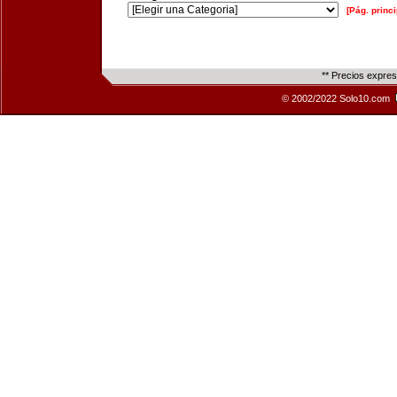
[Pág. princi
** Precios expre
© 2002/2022 Solo10.com