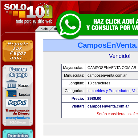
CamposEnVenta.
Vendido!
Mayusculas:
CAMPOSENVENTA.COM.AR
Minusculas:
camposenventa.com.ar
Longitud:
13 caracteres
Categorias:
Inmuebles y Propiedades
,
Ven
Precio:
$980.00
Visitar!
camposenventa.com.ar
Serán consideradas ofer