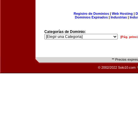
Registro de Dominios
|
Web Hosting
|
D
Dominios Expirados
|
Industrias
|
Indu
Categorías de Dominio:
[Pág. princi
** Precios expre
© 2002/2022 Solo10.com